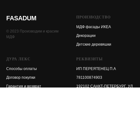
FASADUM
ПРОИЗВОДСТВО
МДФ фасады ИКЕА
© 2023 Производим и красим
Декорации
МДФ
Детские деревяшки
ДУРА ЛЕКС
РЕКВИЗИТЫ
Способы оплаты
ИП ПЕРЕЯТЕНЕЦ П.А
Договор покупки
781100874903
Гарантия и возврат
192102 САНКТ-ПЕТЕРБУРГ, УЛ
ПРОГОННАЯ, ДОМ 5
Гарантия и
Для Роскомнадзора